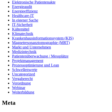
Elektronische Patientenakte
Energieaudit
Energieeffizienz
Healthcare-IT
In eigener Sache
IT-Sicherheit
Kältemittel
Klimatechnik
Krankenhausinformationssystem (KIS)
Magnetresonanztomographie (MRT)
Markt und Unternehmen
Medizintechnik
Patientenüberwachung / Messplätze
Projektmanagement
Prozessoptimierung und Lean
Schwellenwerte
Uncategorized
Vergaberecht
Verordnung
Webinar
Weiterbildung
Meta