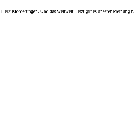
ten Her­aus­forderun­gen. Und das weltweit! Jet­zt gilt es unser­er Mei­n­u