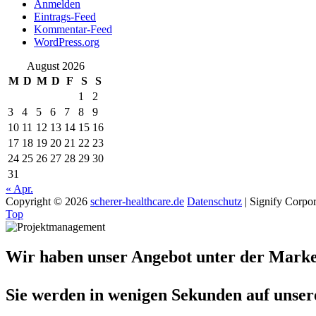
Anmelden
Eintrags-Feed
Kommentar-Feed
WordPress.org
August 2026
M
D
M
D
F
S
S
1
2
3
4
5
6
7
8
9
10
11
12
13
14
15
16
17
18
19
20
21
22
23
24
25
26
27
28
29
30
31
« Apr.
Copyright © 2026
scherer-healthcare.de
Datenschutz
|
Signify Corpo
Top
Wir haben unser Angebot unter der Marke 
Sie werden in wenigen Sekunden auf unser