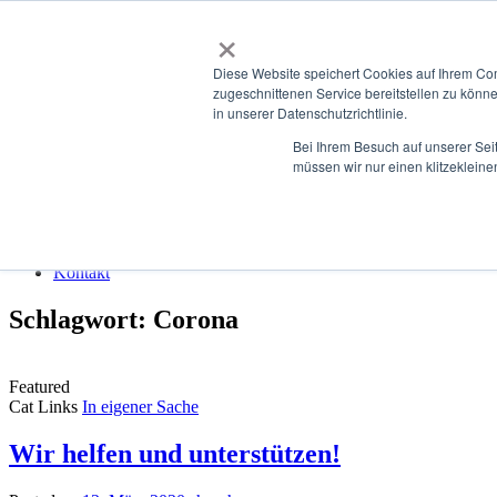
Skip to content
×
Diese Website speichert Cookies auf Ihrem Co
scherer-healthcare.de
zugeschnittenen Service bereitstellen zu könn
in unserer Datenschutzrichtlinie.
Performance in Healthcare
Bei Ihrem Besuch auf unserer Sei
Menu
müssen wir nur einen klitzekleine
HOME
Analyse
Lösungsentwicklung
Projektrealisierung
Kontakt
Schlagwort:
Corona
Featured
Cat Links
In eigener Sache
Wir helfen und unterstützen!