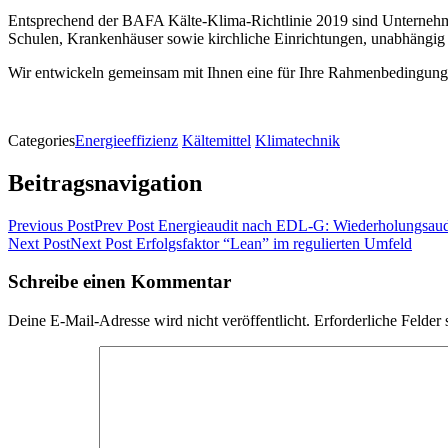
Entsprechend der BAFA Kälte-Kli­ma-Richtlin­ie 2019 sind Unternehmen,
Schulen, Kranken­häuser sowie kirch­liche Ein­rich­tun­gen, unab­hängig
Wir entwick­eln gemein­sam mit Ihnen eine für Ihre Rah­menbe­din­gun
Categories
Energieeffizienz
Kältemittel
Klimatechnik
Beitragsnavigation
Previous Post
Prev Post
Energieaudit nach EDL‑G: Wiederholungsaudit
Next Post
Next Post
Erfolgsfaktor “Lean” im regulierten Umfeld
Schreibe einen Kommentar
Deine E-Mail-Adresse wird nicht veröffentlicht.
Erforderliche Felder 