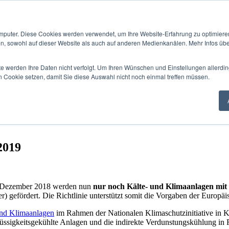
mputer. Diese Cookies werden verwendet, um Ihre Website-Erfahrung zu optimieren
en, sowohl auf dieser Website als auch auf anderen Medienkanälen. Mehr Infos übe
te werden Ihre Daten nicht verfolgt. Um Ihren Wünschen und Einstellungen allerdin
n Cookie setzen, damit Sie diese Auswahl nicht noch einmal treffen müssen.
2019
. Dezem­ber 2018 wer­den nun
nur noch Kälte- und Kli­maan­la­gen mit n
gefördert. Die Richtlin­ie unter­stützt somit die Vor­gaben der Europäi
nd Kli­maan­la­gen
im Rah­men der Nationalen Kli­maschutzini­tia­tive in K
flüs­sigkeits­gekühlte Anla­gen und die indi­rek­te Ver­dun­stungsküh­lung