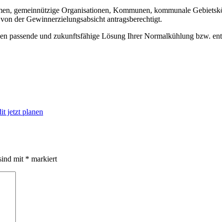
 gemein­nützige Organ­i­sa­tio­nen, Kom­munen, kom­mu­nale Gebi­et­skö
 von der Gewin­nerzielungsab­sicht antragsberechtigt.
­gen passende und zukun­fts­fähige Lösung Ihrer Nor­malküh­lung bzw. e
 jetzt planen
sind mit
*
markiert