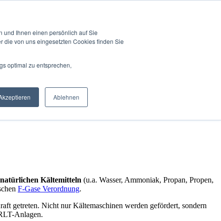
 und Ihnen einen persönlich auf Sie
r die von uns eingesetzten Cookies finden Sie
gs optimal zu entsprechen,
Akzeptieren
Ablehnen
atür­lichen Käl­temit­teln
(u.a. Wass­er, Ammo­ni­ak, Propan, Propen,
s­chen
F‑Gase Verord­nung
.
raft getreten. Nicht nur Käl­temaschi­nen wer­den gefördert, son­dern
 in RLT-Anlagen.