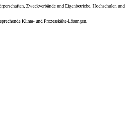
r­per­schaften, Zweck­ver­bände und Eigen­be­triebe, Hochschulen und
ntsprechende Kli­ma- und Prozesskälte-Lösungen.