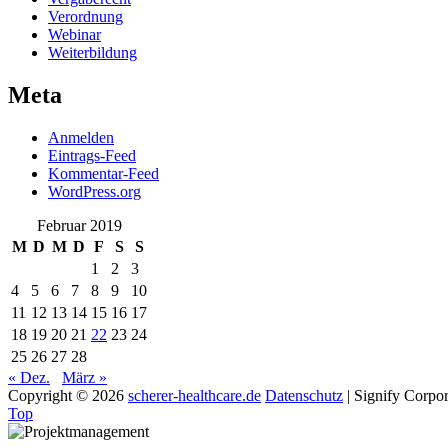
Verordnung
Webinar
Weiterbildung
Meta
Anmelden
Eintrags-Feed
Kommentar-Feed
WordPress.org
Februar 2019
M
D
M
D
F
S
S
1
2
3
4
5
6
7
8
9
10
11
12
13
14
15
16
17
18
19
20
21
22
23
24
25
26
27
28
« Dez.
März »
Copyright © 2026
scherer-healthcare.de
Datenschutz
|
Signify Corpo
Top