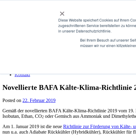
Skip to content
×
Diese Website speichert Cookies auf Ihrem Co
scherer-healthcare.de
zugeschnittenen Service bereitstellen zu könn
in unserer Datenschutzrichtlinie.
Performance in Healthcare
Bei Ihrem Besuch auf unserer Sei
Menu
müssen wir nur einen klitzekleine
HOME
Analyse
Lösungsentwicklung
Projektrealisierung
Kontakt
Novellierte BAFA Kälte-Klima-Richtlinie 
Posted on
22. Februar 2019
Gemäß der nov­el­lierten BAFA Kälte-Kli­ma-Richtlin­ie 2019 vom 19
Isobu­tan, Ethan, CO
oder Gemisch aus Ammo­ni­ak und Dimethylether) 
2
Am 1. Jan­u­ar 2019 ist die neue
Richtlin­ie zur Förderung von Kälte- u
nun u.a. auch Adi­a­bate Rück­küh­ler (Hybrid­küh­ler), Rück­küh­ler für 